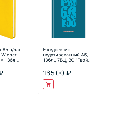
 А5 н/дат
Ежедневник
e Winner
недатированный А5,
м 136л
136л., 7БЦ, BG "Твой
успех", глянцевая
ламина
165,00