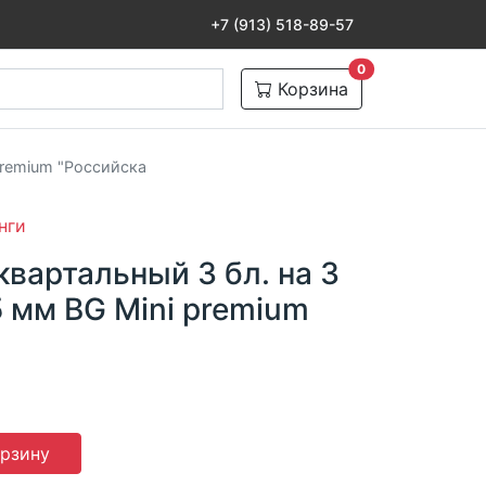
+7 (913) 518-89-57
товаров в корзине
0
Корзина
 premium "Российска
нги
вартальный 3 бл. на 3
5 мм BG Mini premium
орзину