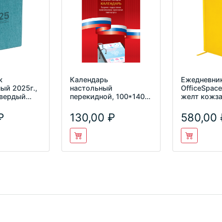
к
Календарь
Ежедневник
ый 2025г.,
настольный
OfficeSpac
 твердый
перекидной, 100*140
желт кожза
кожзам, BG
мм BG "Триколор",
Еn5_12693
160л, блок офсет
130,00
580,00