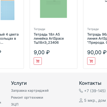
Тетради
Тетради
ый 4 цвета
Тетрадь 18л А5
Тетрадь 96л
 кольцах в
линейка ArtSpace
линия ArtS
л
Тш18лЭ_23406
"Природа. G
e
ВД-лак Т9
9,00
90,00
Услуги
Контакты
Заправка картриджей
+7 (39-145)
Ремонт оргтехники
5 мкр., дом 
и
ЭЦП