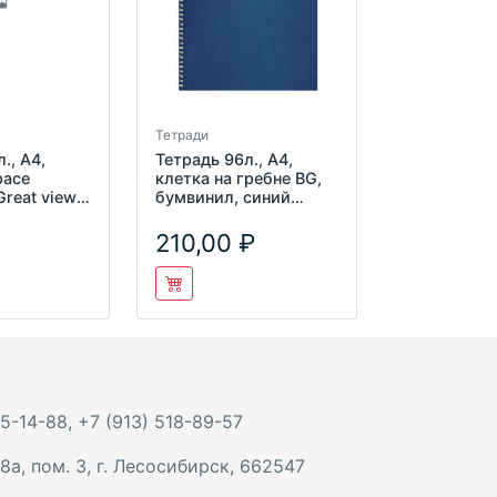
Тетради
., А4,
Тетрадь 96л., А4,
pace
клетка на гребне BG,
reat view",
бумвинил, синий
6А4л_21124
Т4гр_бв96к_12345
210,00
 5-14-88
,
+7 (913) 518-89-57
8а, пом. 3
,
г. Лесосибирск
,
662547