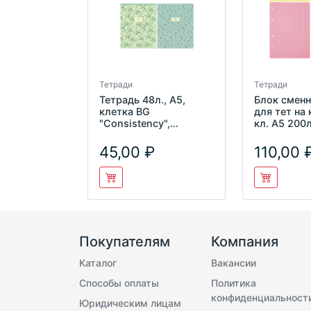
Тетради
Тетради
Тетрадь 48л., А5,
Блок сменн
клетка BG
для тет на
"Consistency",
кл. А5 200
суперэконом
OfficeSpac
СБ4ц200_2
45,00
110,00
Покупателям
Компания
Каталог
Вакансии
Способы оплаты
Политика
конфиденциальност
Юридическим лицам