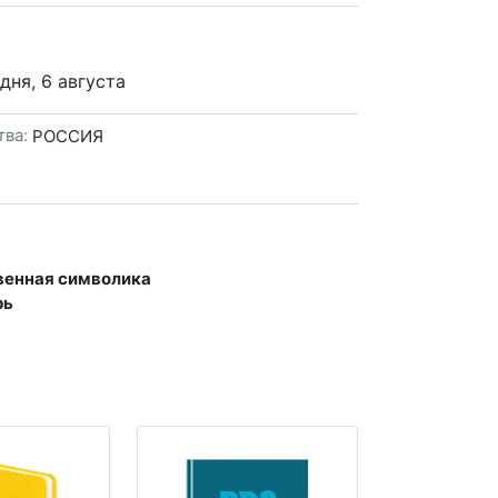
дня, 6 августа
тва:
РОССИЯ
венная символика
рь