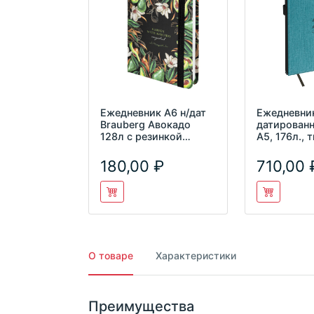
Ежедневник А6 н/дат
Ежедневни
Brauberg Авокадо
датированн
128л с резинкой
А5, 176л.,
114570
переплет, 
"Fi
180,00
710,00
О товаре
Характеристики
Преимущества