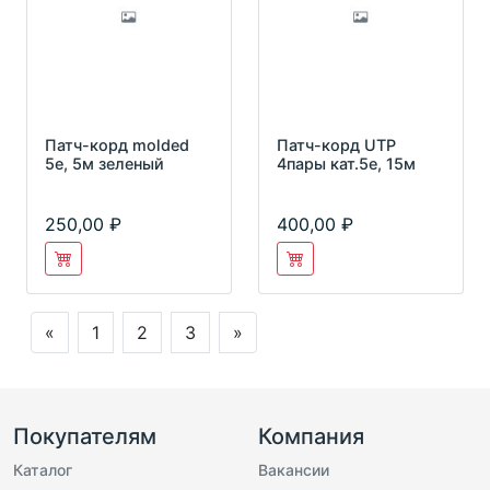
Патч-корд molded
Патч-корд UTP
5e, 5м зеленый
4пары кат.5е, 15м
250,00
400,00
«
1
2
3
»
Покупателям
Компания
Каталог
Вакансии