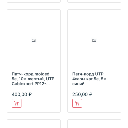
Патч-корд molded
Патч-корд UTP
5e, 10м желтый, UTP
4пары кат.5е, 5м
Cablexpert PP12-
синий
10M/Y
400,00
250,00