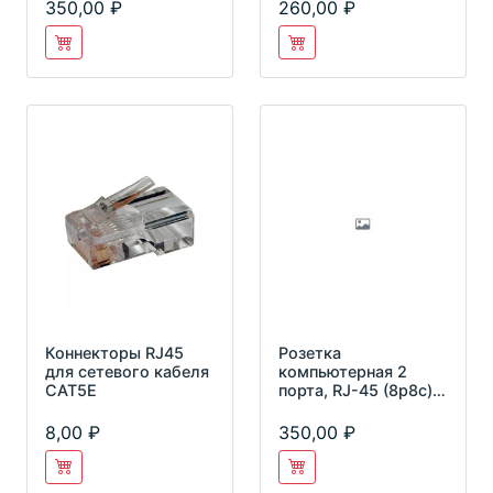
350,00
260,00
Коннекторы RJ45
Розетка
для сетевого кабеля
компьютерная 2
CAT5E
порта, RJ-45 (8p8c),
категория 5e,
внешняя накладная
8,00
350,00