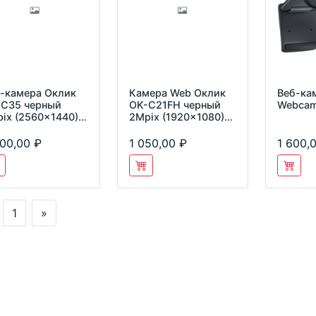
-камера Оклик
Камера Web Оклик
Веб-кам
-C35 черный
OK-C21FH черный
Webcam
ix (2560x1440)
2Mpix (1920x1080)
2.0 с
USB2.0 с
крофоном
микрофоном
00,00
1 050,00
1 600,
1
»