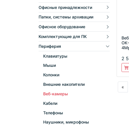
Офисные принадлежности
Папки, системы архивации
Офисное оборудование
Комплектующие для ПК
Веб
OK
Периферия
4Mp
USB
Клавиатуры
ми
2 5
Мыши
Колонки
Внешние накопители
«
Веб-камеры
Кабели
Телефоны
Наушники, микрофоны