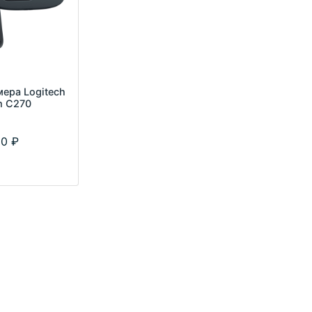
ера Logitech
 C270
00