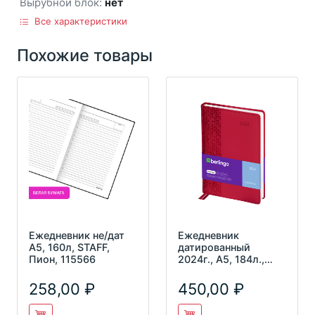
Вырубной блок:
нет
Все характеристики
Похожие товары
Ежедневник не/дат
Ежедневник
А5, 160л, STAFF,
датированный
Пион, 115566
2024г., А5, 184л.,
кожзам, Berlingo
"Vivella Presti
258,00
450,00