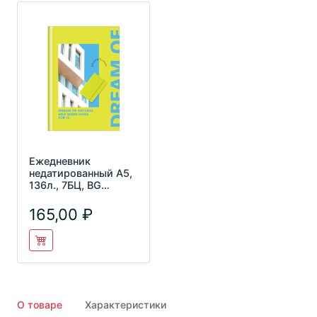
Ежедневник
недатированный А5,
136л., 7БЦ, BG
"Dream of", глянцевая
ламинаци
165,00
О товаре
Характеристики