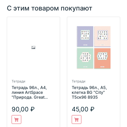
С этим товаром покупают
Тетради
Тетради
Тетрадь 96л., А4,
Тетрадь 96л., А5,
линия ArtSpace
клетка BG "City"
"Природа. Great
Т5ск96 8935
view", ВД-лак
Т96А4л_21124
90,00
45,00