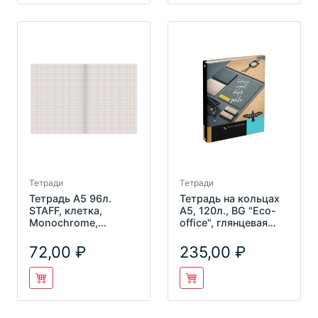
Тетради
Тетради
Тетрадь А5 96л.
Тетрадь на кольцах
STAFF, клетка,
А5, 120л., BG "Eco-
Monochrome,
office", глянцевая
404442
ламинация ТТ5к120_
72,00
235,00