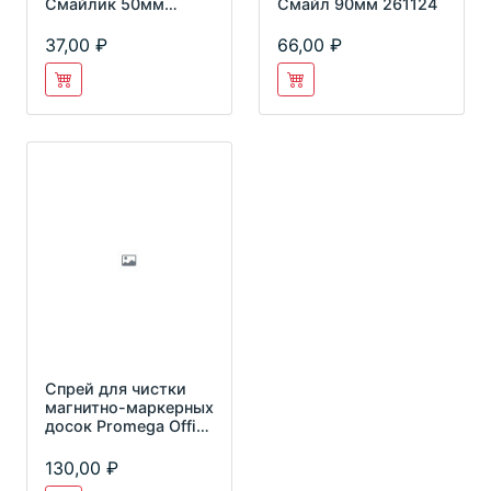
Смайлик 50мм
Смайл 90мм 261124
261123
37,00
66,00
Спрей для чистки
магнитно-маркерных
досок Promega Office
White Clean 250мл
130,00