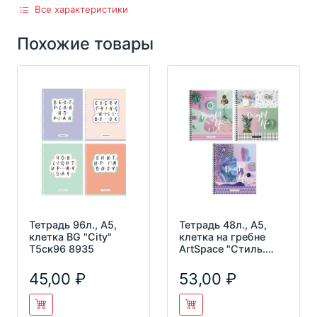
Все характеристики
Похожие товары
Тетрадь 96л., А5,
Тетрадь 48л., А5,
клетка BG "City"
клетка на гребне
Т5ск96 8935
ArtSpace "Стиль.
Bright life"
Т48спк_245
45,00
53,00