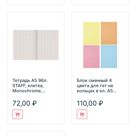
Тетрадь А5 96л.
Блок сменный 4
STAFF, клетка,
цвета для тет на
Monochrome,
кольцах в кл. А5
404442
200л OfficeSpace
СБ4ц200_2
72,00
110,00