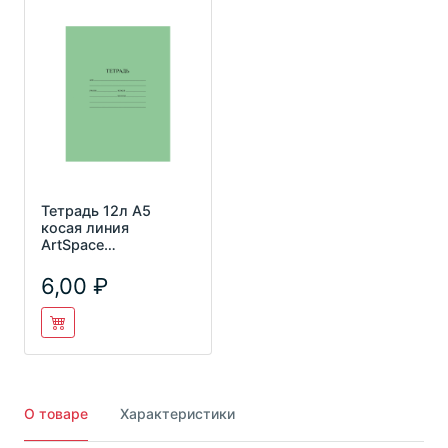
Тетрадь 12л А5
косая линия
ArtSpace
Тш12нлЭ_20190
6,00
О товаре
Характеристики