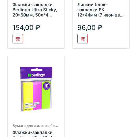
Флажки-закладки
Липкий блок-
Berlingo Ultra Sticky,
закладки ЕК
20*50мм, 50л*4
12*44мм (7 неон цв.
неоновых цвета,
по 20л) "стрелки"
Lsz_4
ЕК31179
154,00
96,00
Бумаги для заметок, блокноты
Флажки-закладки