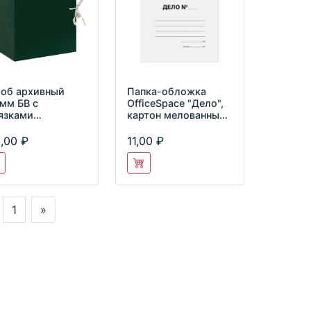
об архивный
Папка-обложка
мм БВ с
OfficeSpace "Дело",
язками
картон мелованный,
iceSpace, 255991
280г/м2, белый, до
200
,00
11,00
1
»