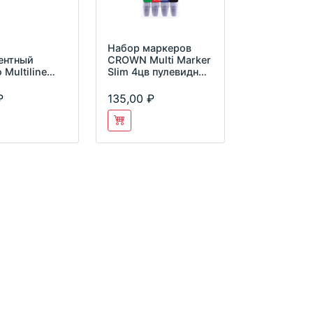
Набор маркеров
ентный
CROWN Multi Marker
 Multiline
Slim 4цв пулевидный
черный 2мм
2мм P-505-4
4
135,00