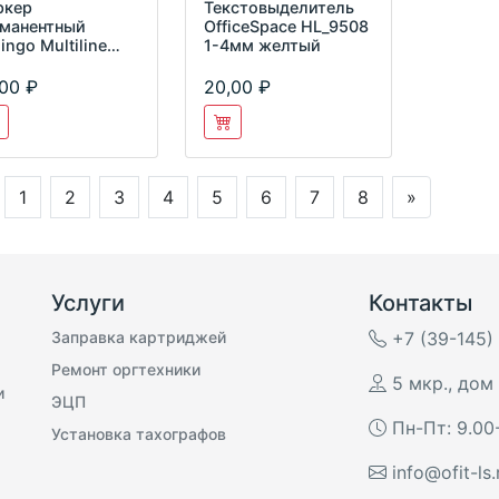
ркер
Текстовыделитель
манентный
OfficeSpace HL_9508
lingo Multiline
1-4мм желтый
5 двухсторон.
ный 0,5/1мм
,00
20,00
d_
1
2
3
4
5
6
7
8
»
Услуги
Контакты
Заправка картриджей
+7 (39-145)
Ремонт оргтехники
5 мкр., дом 
и
ЭЦП
Пн-Пт: 9.00
Установка тахографов
info@ofit-ls.