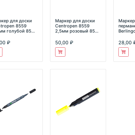
кер для доски
Маркер для доски
Маркер
tropen 8559
Centropen 8559
перман
мм голубой 8559
2,5мм розовый 8559
Berlingo
7
0103
PE210 
РM652
,00
50,00
28,00