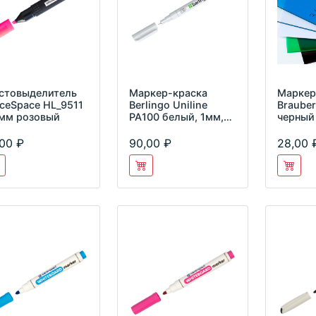
стовыделитель
Маркер-краска
Маркер
iceSpace HL_9511
Berlingo Uniline
Braube
мм розовый
PA100 белый, 1мм,
черный
нитро-основа,
BMk_02300
,00
90,00
28,00