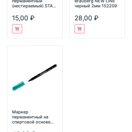
перманентный
Brauberg NEW LINE
(нестираемый) STAFF
черный 2мм 152209
EVERYDAY PM-
233,ЧЕРНЫЙ,эрг.
15,00
28,00
корпус,
Маркер
перманентный на
спиртовой основе
Centropen 2846
зеленый 1мм