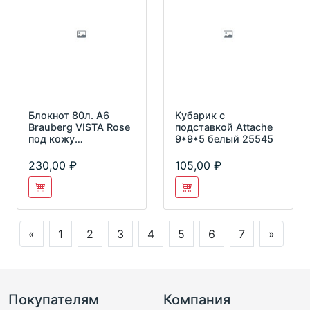
Блокнот 80л. А6
Кубарик с
Brauberg VISTA Rose
подставкой Attache
под кожу
9*9*5 белый 25545
тв.обложка срез
фольга 112097
230,00
105,00
«
1
2
3
4
5
6
7
»
Покупателям
Компания