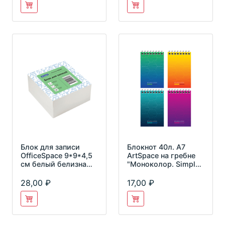
Блок для записи
Блокнот 40л. А7
OfficeSpace 9*9*4,5
ArtSpace на гребне
см белый белизна
"Моноколор. Simple
70-80%
modern"
Б7к40гр_24228
28,00
17,00