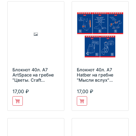
Блокнот 40л. А7
Блокнот 40л. А7
ArtSpace на гребне
Hatber на гребне
"Цветы. Craft
"Мысли вслух"
flowers"
тониров. блок
Б7к40гр_24250
40Б7Вгр
17,00
17,00