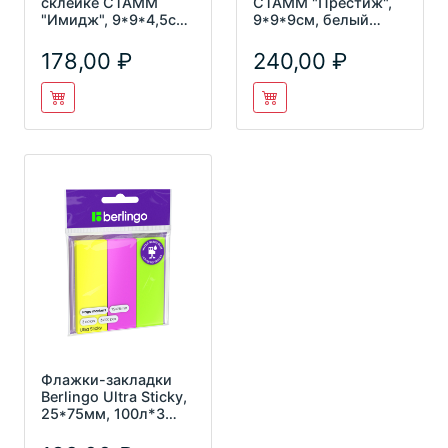
склейке СТАММ
СТАММ "Престиж",
"Имидж", 9*9*4,5см,
9*9*9см, белый
триколор БЗ-995510
БЗ-999600
178,00
240,00
Флажки-закладки
Berlingo Ultra Sticky,
25*75мм, 100л*3
неоновых цвета, Lsz_