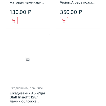
матовая ламинация,
Vision.Alpaca кожзам
блок-еженедельник
тон.бок цв. ср
130,00
350,00
Ежедневники, планинги
Ежедневник А5 н/дат
Staff Insight 128л
ламин.обложка
113533