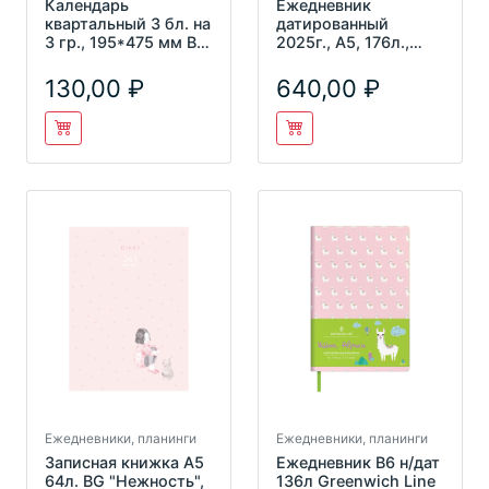
Календарь
Ежедневник
квартальный 3 бл. на
датированный
3 гр., 195*475 мм BG
2025г., А5, 176л.,
Mini premium
мягкий переплет,
"Российска
кожзам, BG "Vie
130,00
640,00
Ежедневники, планинги
Ежедневники, планинги
Записная книжка А5
Ежедневник В6 н/дат
64л. BG "Нежность",
136л Greenwich Line