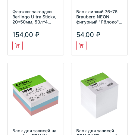
Флажки-закладки
Блок липкий 76*76
Berlingo Ultra Sticky,
Brauberg NEON
20*50мм, 50л*4
фигурный "Яблоко"
неоновых цвета,
50л зеленый 122709
Lsz_4
154,00
54,00
Блок для записей на
Блок для записей