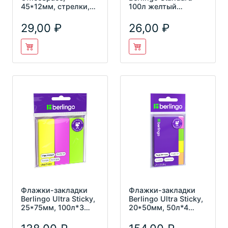
45*12мм, стрелки,
100л желтый
20л*4 неоновых
HN7651SGe
цвета, европо
29,00
26,00
Флажки-закладки
Флажки-закладки
Berlingo Ultra Sticky,
Berlingo Ultra Sticky,
25*75мм, 100л*3
20*50мм, 50л*4
неоновых цвета, Lsz_
неоновых цвета,
Lsz_4