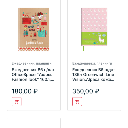
Ежедневники, планинги
Ежедневники, планинги
Ежедневник В6 н/дат
Ежедневник В6 н/дат
OfficeSpace "Узоры.
136л Greenwich Line
Fashion look" 160л,
Vision.Alpaca кожзам
ЕнВ6т160_33197
тон.бок цв. ср
180,00
350,00