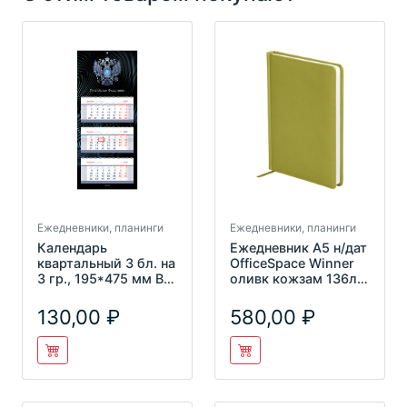
Ежедневники, планинги
Ежедневники, планинги
Календарь
Ежедневник А5 н/дат
квартальный 3 бл. на
OfficeSpace Winner
3 гр., 195*475 мм BG
оливк кожзам 136л
Mini premium
Еn5_12715
"Российска
130,00
580,00