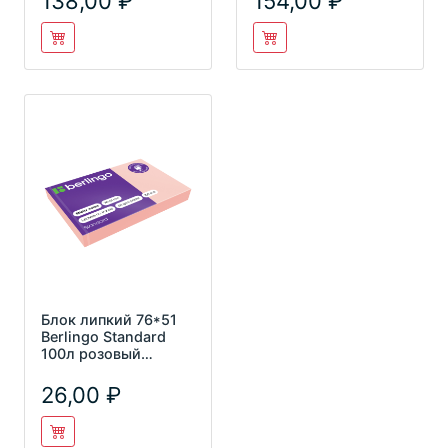
138,00
154,00
Блок липкий 76*51
Berlingo Standard
100л розовый
HN7651SR
26,00