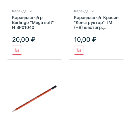
Карандаши
Карандаши
Карандаш ч/гр
Карандаш ч/г Красин
Berlingo "Mega soft"
"Конструктор" ТМ
H ВР01040
(HB) шестигр.,
заточен., с ластиком
С-
20,00
10,00