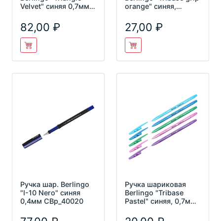
Velvet" синяя 0,7мм
orange" синяя,
3хгран. корпус
0,7мм, грип
СВm_0
CBp_70960
82,00
27,00
Ручка шар. Berlingo
Ручка шариковая
"I-10 Nero" синяя
Berlingo "Tribase
0,4мм СВр_40020
Pastel" синяя, 0,7мм
CBp_70942