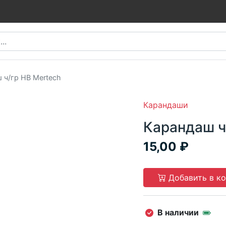
 ч/гр HB Mertech
Карандаши
Карандаш ч
15,00
Добавить в к
В наличии