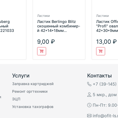
Ластики
Ластики
uberg
Ластик Berlingo Blitz
Ластик Off
ьный
скошенный комбинир-
"Profi" ова
 221033
й 42*14*18мм
42*30*9мм
BLc_00016
OBGP_1005
9,00
13,00
Услуги
Контакты
Заправка картриджей
+7 (39-145)
Ремонт оргтехники
5 мкр., дом 
и
ЭЦП
Пн-Пт: 9.00
Установка тахографов
info@ofit-ls.