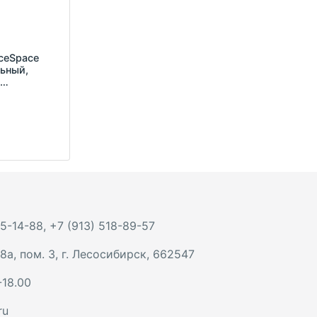
iceSpace
льный,
8
 5-14-88
,
+7 (913) 518-89-57
8а, пом. 3
,
г. Лесосибирск
,
662547
-18.00
ru