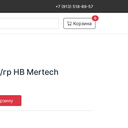
+7 (913) 518-89-57
товаров в корзине
0
Корзина
/гр HB Mertech
орзину