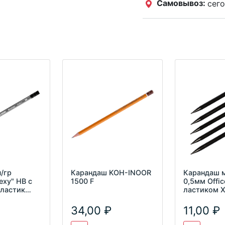
Самовывоз:
сего
/гр
Карандаш KOH-INOOR
Карандаш м
lexy" HB с
1500 F
0,5мм Offic
пластик
ластиком X
34,00
11,00