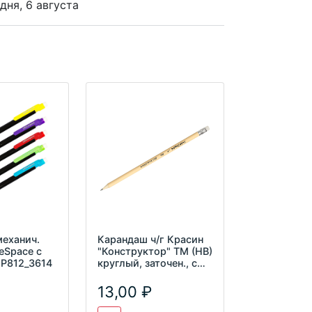
дня, 6 августа
еханич.
Карандаш ч/г Красин
eSpace с
"Конструктор" ТМ (HB)
P812_3614
круглый, заточен., с
ластиком C-6
13,00