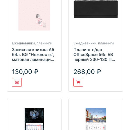
Ежедневники, планинги
Ежедневники, планинги
Записная книжка А5
Планинг н/дат
64л. BG "Нежность",
OfficeSpace 56л БВ
матовая ламинация,
черный 330*130 ПН-
блок-еженедельник
БВ_15001
130,00
268,00