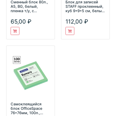
Сменный блок 80л.,
Блок для записей
А5, BG, белый,
STAFF проклеенный,
пленка т/у, с
куб 9*9*5 см, белый,
вкладышем
129196
65,00
112,00
Самоклеящийся
блок OfficeSpace
76*76мм, 100л.,