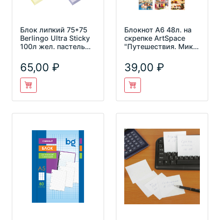
Блок липкий 75*75
Блокнот А6 48л. на
Berlingo Ultra Sticky
скрепке ArtSpace
100л жел. пастель
"Путешествия. Микс"
Lsn_39100
Б6к48_29369
65,00
39,00