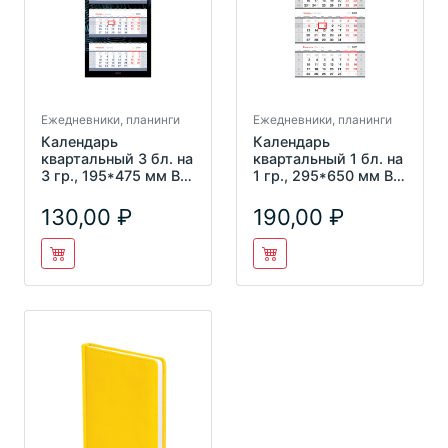
Ежедневники, планинги
Ежедневники, планинги
Календарь
Календарь
квартальный 3 бл. на
квартальный 1 бл. на
3 гр., 195*475 мм BG
1 гр., 295*650 мм BG
Mini premium
"Калининград", с
"Российска
бегунк
130,00
190,00