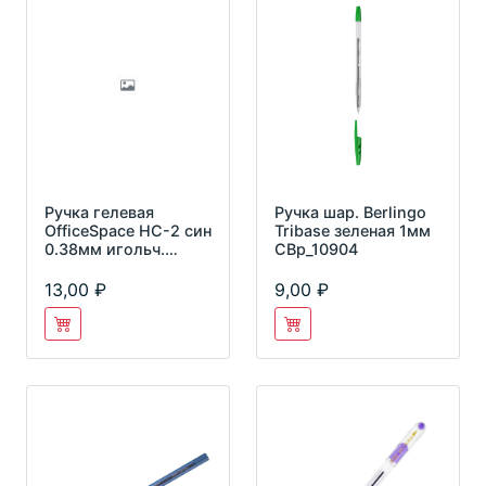
Ручка гелевая
Ручка шар. Berlingo
OfficeSpace НС-2 син
Tribase зеленая 1мм
0.38мм игольч.
СВр_10904
бесстержневая
260058
13,00
9,00