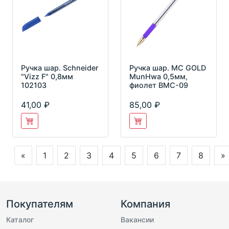
Ручка шар. Schneider
Ручка шар. MC GOLD
"Vizz F" 0,8мм
MunHwa 0,5мм,
102103
фиолет ВМС-09
41,00
85,00
«
1
2
3
4
5
6
7
8
»
Покупателям
Компания
Каталог
Вакансии