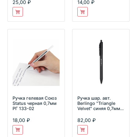
25,00
14,00
Ручка гелевая Союз
Ручка шар. авт.
Status черная 0,7мм
Berlingo "Triangle
РГ 133-02
Velvet" синяя 0,7мм
3хгран. корпус
СВm_0
18,00
82,00