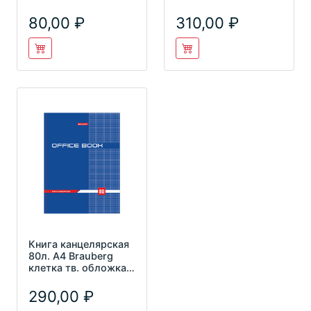
книжки 48л А4
200*290мм,
O.Spacе К-
бумвинил, цвет
80,00
310,00
синий,
Книга канцелярская
80л. А4 Brauberg
клетка тв. обложка
130065
290,00