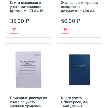
Книга складского
Журнал регистрации
учета материалов
исходящих
(форма М-17) А4 16л
документов 48л А4
Учитель-канц
Бланкиздат 457584
КЖ-1389
35,00
50,00
Приходно-расходная
Книга учета
книга по учету
OfficeSpace, А4,
бланков трудовой
144л., линия,