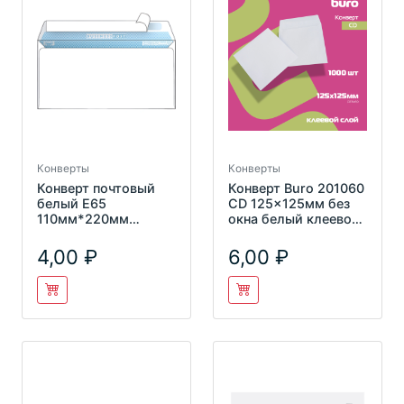
Конверты
Конверты
Конверт почтовый
Конверт Buro 201060
белый E65
CD 125x125мм без
110мм*220мм
окна белый клеевой
"Кому-куда" без
слой 80г/м2
окна, о/п, с запечат
4,00
6,00