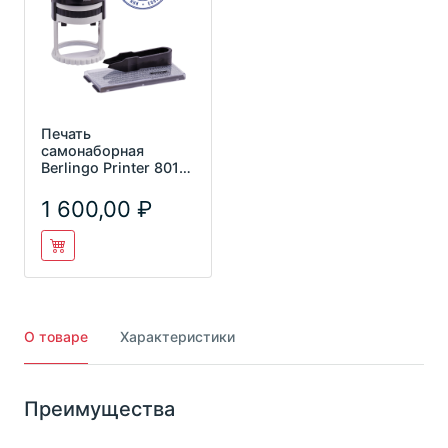
Печать
самонаборная
Berlingo Printer 8015
1,5 круга o40мм
BSt_82115
1 600,00
О товаре
Характеристики
Преимущества