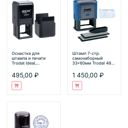
Оснастка для
Штамп 7-стр.
штампа и печати
самонаборный
Trodat Ideal,
33*60мм Trodal 4928
40*40мм,
DB
пластмассовая, с
495,00
1 450,00
крышко