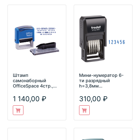
Штамп
Мини-нумератор 6-
самонаборный
ти разрядный
OfficeSpace 4стр.,
h=3,8мм
48*19мм BSt_40505
пластиковый Trodat
4836
1 140,00
310,00