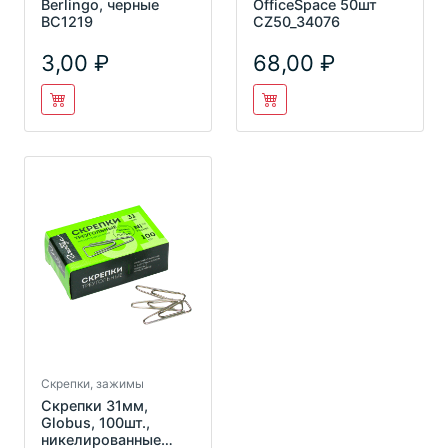
Berlingo, черные
OfficeSpace 50шт
BC1219
CZ50_34076
3,00
68,00
Скрепки, зажимы
Скрепки 31мм,
Globus, 100шт.,
никелированные