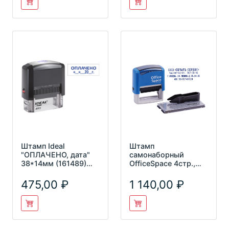
Штамп Ideal
Штамп
"ОПЛАЧЕНО, дата"
самонаборный
38*14мм (161489)
OfficeSpace 4стр.,
4911/DB/L3.13 IDEAL
48*19мм BSt_40505
475,00
1 140,00