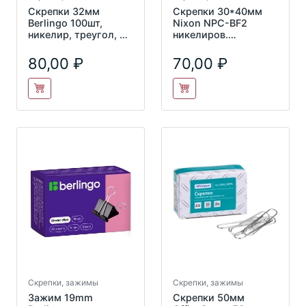
Скрепки 32мм
Скрепки 30*40мм
Berlingo 100шт,
Nixon NPC-BF2
никелир, треугол, с
никелиров.
отогнутым носиком
"Бабочки" 50шт.
ВК3210n
80,00
70,00
Скрепки, зажимы
Скрепки, зажимы
Зажим 19mm
Скрепки 50мм