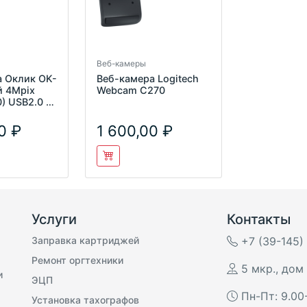
Веб-камеры
а Оклик OK-
Веб-камера Logitech
й 4Mpix
Webcam C270
) USB2.0 с
ом
0
1 600,00
Услуги
Контакты
Заправка картриджей
+7 (39-145)
Ремонт оргтехники
5 мкр., дом 
и
ЭЦП
Пн-Пт: 9.00
Установка тахографов