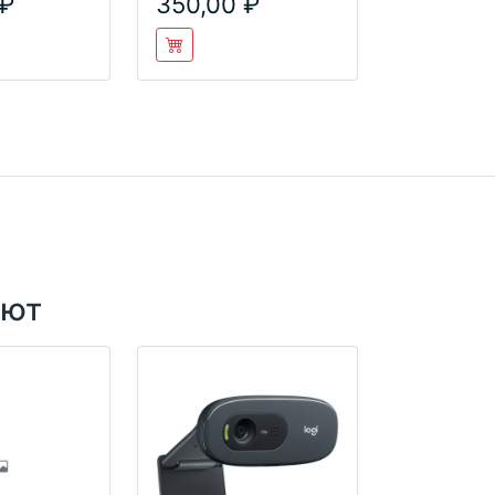
350,00
ают