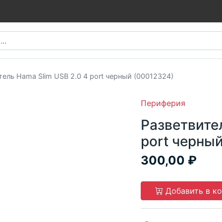
тель Hama Slim USB 2.0 4 port черный (00012324)
Периферия
Разветвител
port черны
300,00
Добавить в к