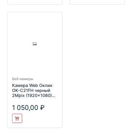
Веб-камеры
Камера Web Оклик
OK-C21FH черный
2Mpix (1920x1080)
USB2.0 с
микрофоном
1 050,00