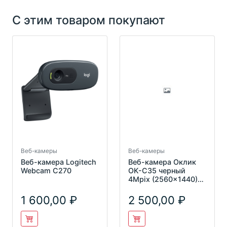
С этим товаром покупают
Веб-камеры
Веб-камеры
Веб-камера Logitech
Веб-камера Оклик
Webcam C270
OK-C35 черный
4Mpix (2560x1440)
USB2.0 с
микрофоном
1 600,00
2 500,00