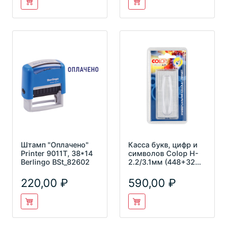
Штамп "Оплачено"
Касса букв, цифр и
Printer 9011T, 38*14
символов Colop H-
Berlingo BSt_82602
2.2/3.1мм (448+32
символов) TypeSet
A/P
220,00
590,00