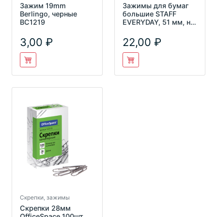
Зажим 19mm
Зажимы для бумаг
Berlingo, черные
большие STAFF
BC1219
EVERYDAY, 51 мм, на
230 л., черн.,
карт.кор.
3,00
22,00
Скрепки, зажимы
Скрепки 28мм
OfficeSpace 100шт