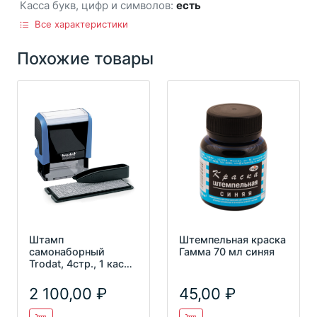
Касса букв, цифр и символов:
есть
Все характеристики
Похожие товары
Штамп
Штемпельная краска
самонаборный
Гамма 70 мл синяя
Trodat, 4стр., 1 касса,
пластик, 47*18мм,
блистер (67581
2 100,00
45,00