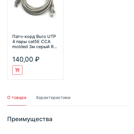
Патч-корд Buro UTP
4 пары cat5E CCA
molded 3м серый RJ-
45 (m)-RJ-45 (m)
140,00
О товаре
Характеристики
Преимущества