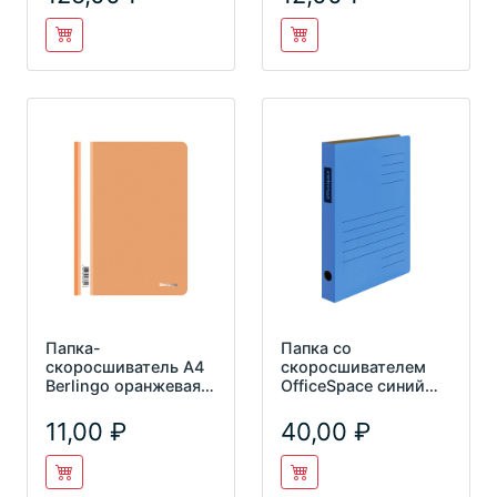
картон 15
Папка-
Папка со
скоросшиватель А4
скоросшивателем
Berlingo оранжевая,
OfficeSpace синий
пластик 180мкм
микрогофрокартон
ASp_04116
до 300л 235071
11,00
40,00