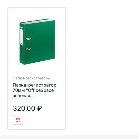
Папки-регистраторы
Папка-регистратор
70мм "OfficeSpace"
зеленая
AFbv70_2_730 162577
320,00