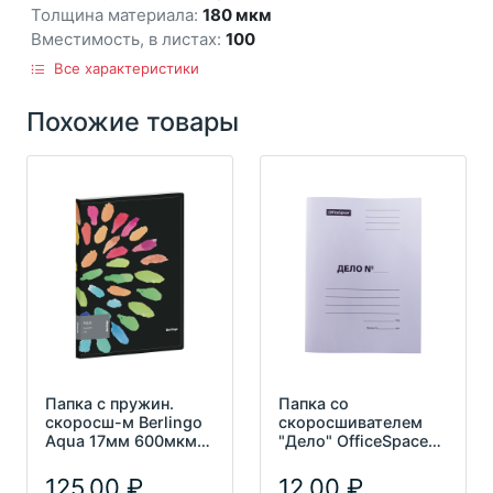
Толщина материала:
180 мкм
Вместимость, в листах:
100
Все характеристики
Похожие товары
Папка с пружин.
Папка со
скоросш-м Berlingo
скоросшивателем
Aqua 17мм 600мкм с
"Дело" OfficeSpace
рис FS4_17011
220гр/м2
немелованный
125,00
12,00