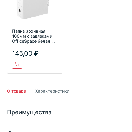
Папка архивная
100мм c завязками
OfficeSpace белая до
900л 225435
145,00
О товаре
Характеристики
Преимущества