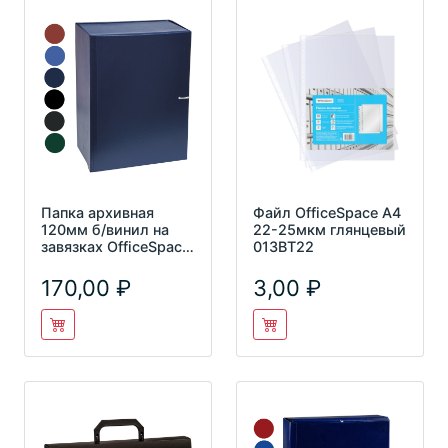
Папка архивная
Файл OfficeSpace А4
120мм б/винил на
22-25мкм глянцевый
завязках OfficeSpace,
013ВТ22
239070
170,00
3,00