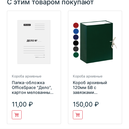
С этим товаром покупают
Короба архивные
Короба архивные
Папка-обложка
Короб архивный
OfficeSpace "Дело",
120мм БВ с
картон мелованный,
завязками
280г/м2, белый, до
OfficeSpace, 255991
200
11,00
150,00