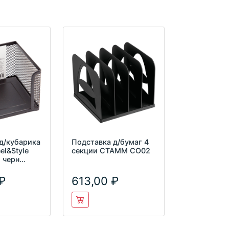
д/кубарика
Подставка д/бумаг 4
el&Style
секции СТАММ СО02
. черн
613,00