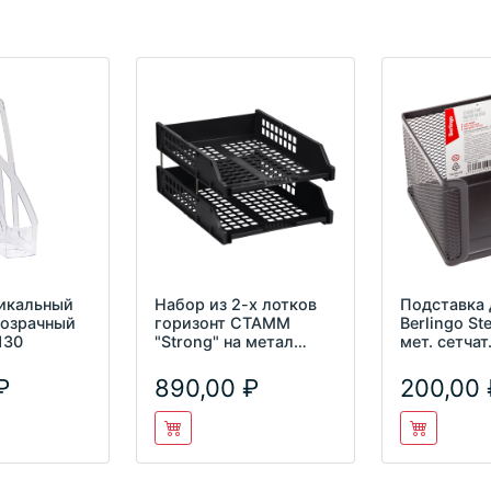
тикальный
Набор из 2-х лотков
Подставка 
розрачный
горизонт СТАММ
Berlingo Ste
130
"Strong" на метал
мет. сетчат
стержнях черный
BMs_41142
ЛТ102
890,00
200,00