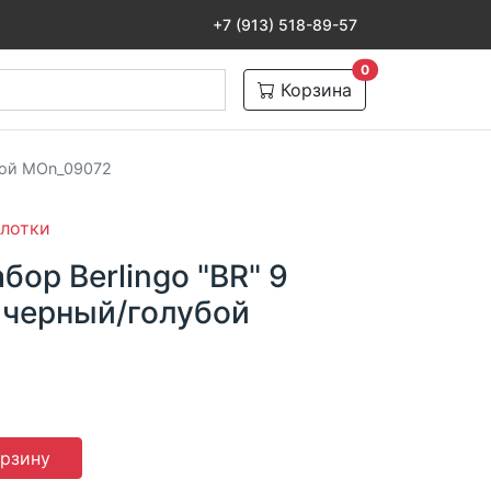
+7 (913) 518-89-57
товаров в корзине
0
Корзина
убой MOn_09072
 лотки
ор Berlingo "BR" 9
 черный/голубой
орзину