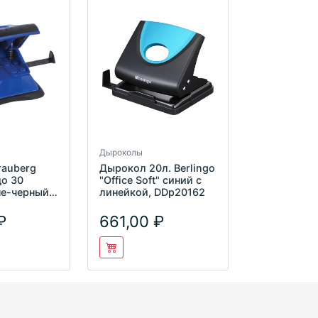
Дыроколы
rauberg
Дырокол 20л. Berlingo
до 30
"Office Soft" синий c
не-черный,
линейкой, DDp20162
661,00