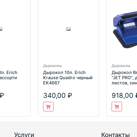
Дыроколы
Дыроколы
л. Erich
Дырокол 10л. Erich
Дырокол B
 ассорти
Krause Quadro черный
"JET PRO", 
ЕК4667
листов, си
228600
340,00
918,00
Услуги
Контакты