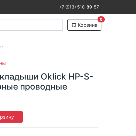
+7 (913) 518-89-57
товаров в корзине
0
Корзина
ые
ны
кладыши Oklick HP-S-
ерные проводные
орзину