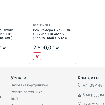
Веб-камеры
b Оклик
Веб-камера Оклик OK-
черный
C35 черный 4Mpix
0x1080)
(2560x1440) USB2.0 с
микрофоном
микрофоном
0
2 500,00
Услуги
Контакты
Заправка картриджей
+7 (39-145)
Ремонт оргтехники
5 мкр., дом 
и
ЭЦП
Пн-Пт: 9.00