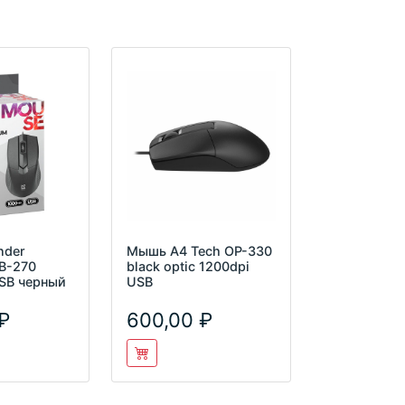
nder
Мышь A4 Tech OP-330
B-270
black optic 1200dpi
USB черный
USB
600,00