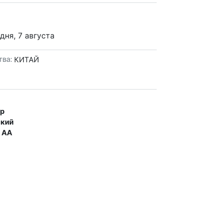
дня, 7 августа
тва:
КИТАЙ
ер
ский
а АА