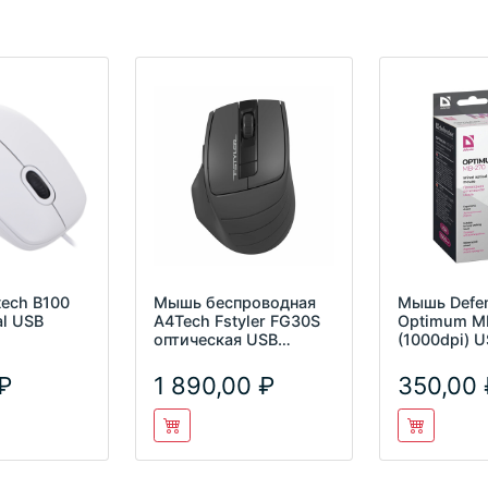
ech B100
Мышь беспроводная
Мышь Defe
al USB
A4Tech Fstyler FG30S
Optimum M
оптическая USB
(1000dpi) 
2000dpi серый
1 890,00
350,00