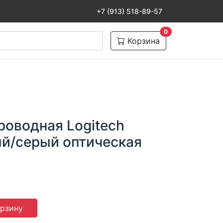
+7 (913) 518-89-57
товаров в корзине
0
Корзина
оводная Logitech
й/серый оптическая
орзину