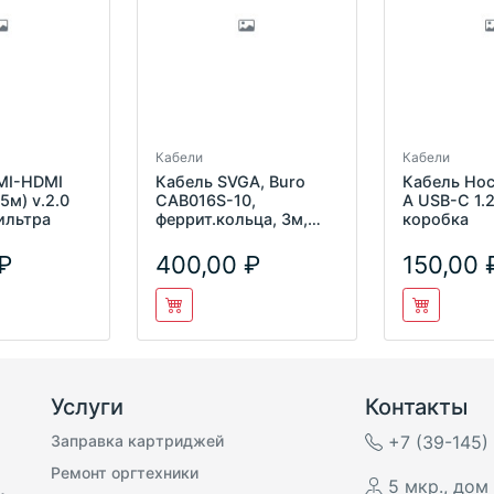
Кабели
Кабели
MI-HDMI
Кабель SVGA, Buro
Кабель Hoc
5м) v.2.0
CAB016S-10,
A USB-C 1.
ильтра
феррит.кольца, 3м,
коробка
серый
400,00
150,00
Услуги
Контакты
Заправка картриджей
+7 (39-145)
Ремонт оргтехники
5 мкр., дом 