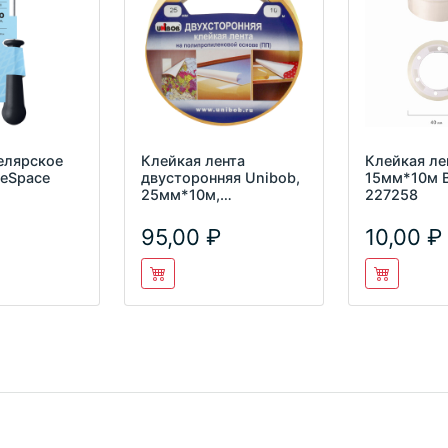
елярское
Клейкая лента
Клейкая ле
ceSpace
двусторонняя Unibob,
15мм*10м B
25мм*10м,
227258
полипропилен, инд.
упаковка 38
95,00
10,00