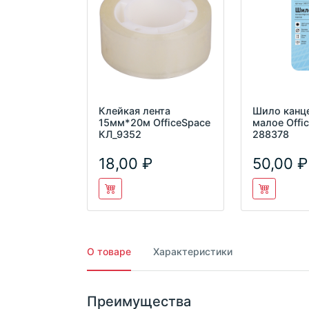
Клейкая лента
Шило канц
15мм*20м OfficeSpace
малое Offi
КЛ_9352
288378
18,00
50,00
О товаре
Характеристики
Преимущества