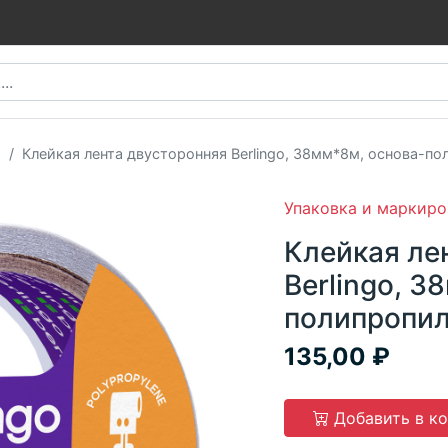
а
Клейкая лента двусторонняя Berlingo, 38мм*8м, основа-п
Упаковка и маркиро
Клейкая ле
Berlingo, 3
полипропил
135,00
Добавить в к