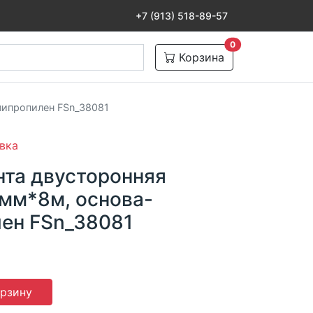
+7 (913) 518-89-57
товаров в корзине
0
Корзина
олипропилен FSn_38081
вка
нта двусторонняя
8мм*8м, основа-
ен FSn_38081
орзину