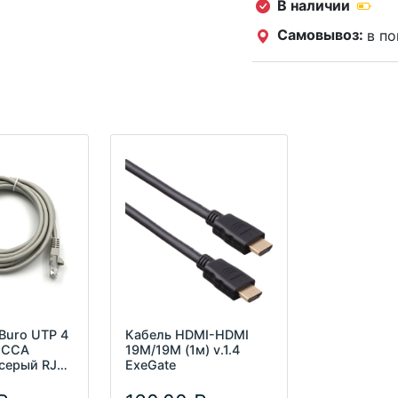
В наличии
Самовывоз:
в по
Buro UTP 4
Кабель HDMI-HDMI
E CCA
19M/19M (1м) v.1.4
серый RJ-
ExeGate
45 (m)