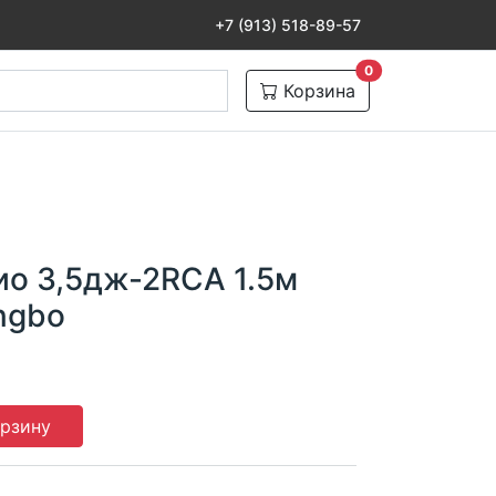
+7 (913) 518-89-57
товаров в корзине
0
Корзина
ио 3,5дж-2RCA 1.5м
ngbo
орзину