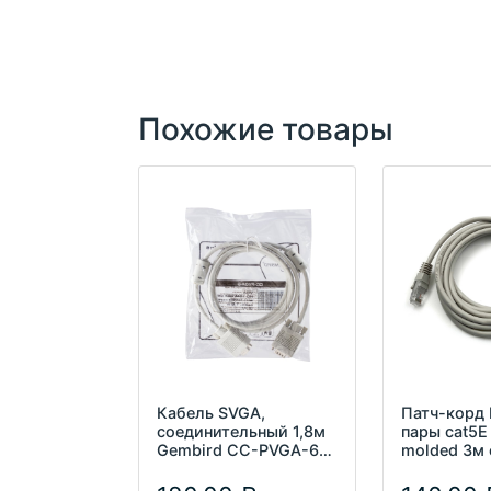
Похожие товары
Кабель SVGA,
Патч-корд 
соединительный 1,8м
пары cat5
Gembird CC-PVGA-6
molded 3м 
ферр.кольца, экран
45 (m)-RJ-