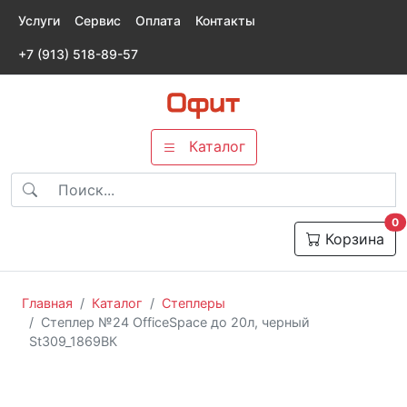
Услуги
Сервис
Оплата
Контакты
+7 (913) 518-89-57
Каталог
т
0
Корзина
Главная
Каталог
Степлеры
Cтеплер №24 OfficeSpace до 20л, черный
St309_1869BК