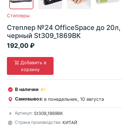
Степлеры
Cтеплер №24 OfficeSpace до 20л,
черный St309_1869BК
192,00
Добавить в
корзину
В наличии
Самовывоз:
в понедельник, 10 августа
Артикул:
St309_1869BК
Страна производства:
КИТАЙ