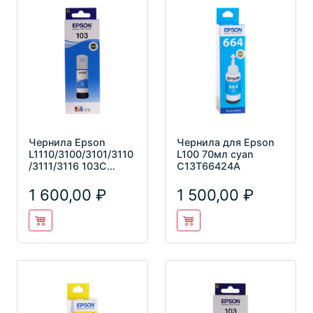
Чернила Epson
Чернила для Epson
L1110/3100/3101/3110
L100 70мл cyan
/3111/3116 103С
C13T66424A
C13T00S24A
голубой (65мл)
1 600,00
1 500,00