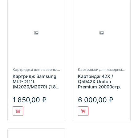
Картриджи для лазерных принтеров
Картриджи для лазерных принтеров
Картридж Samsung
Картридж 42X /
MLT-D111L
Q5942X Uniton
(M2020/M2070) (1.8k,
Premium 20000стр.
с чипом для новой
версии ПО
1 850,00
6 000,00