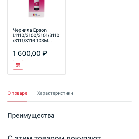
Чернила Epson
L1110/3100/3101/3110
/3111/3116 103M
C13T00S34A
пурпурный (65м
1 600,00
О товаре
Характеристики
Преимущества
С этим товаром покупают