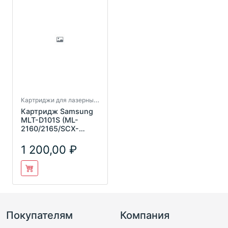
Картриджи для лазерных принтеров
Картридж Samsung
MLT-D101S (ML-
2160/2165/SCX-
3400/3405) UNITON
Premium
1 200,00
Покупателям
Компания