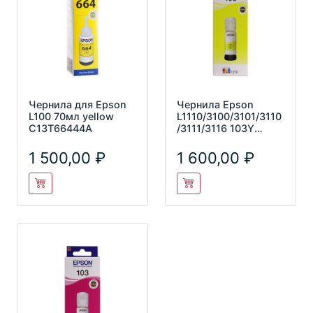
Чернила для Epson
Чернила Epson
L100 70мл yellow
L1110/3100/3101/3110
C13T66444A
/3111/3116 103Y
C13T00S44A желтый
(65мл)
1 500,00
1 600,00