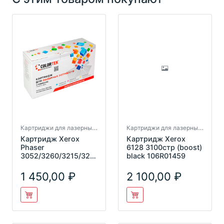
Картриджи для лазерных принтеров
Картриджи для лазерных принтеров
Картридж Xerox
Картридж Xerox
Phaser
6128 3100стр (boost)
3052/3260/3215/322
black 106R01459
5 106R02778 (3k)
Colortek
1 450,00
2 100,00