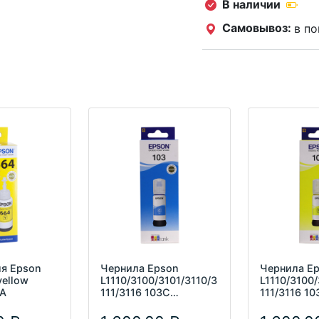
В наличии
Самовывоз:
в по
ля Epson
Чернила Epson
Чернила E
yellow
L1110/3100/3101/3110/3
L1110/3100/
4A
111/3116 103С
111/3116 10
C13T00S24A голубой
C13T00S44
(65мл)
(65мл)