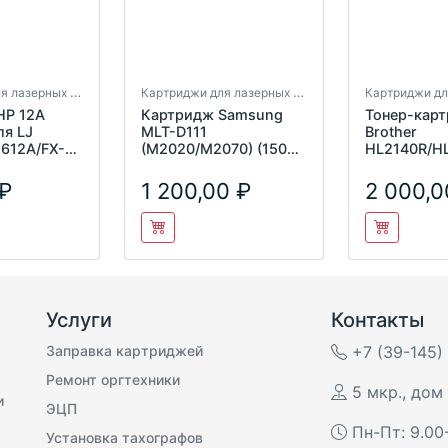
Картриджи для лазерных принтеров
Картриджи для лазерных принтеров
HP 12A
Картридж Samsung
Тонер-кар
ля LJ
MLT-D111
Brother
2612A/FX-
(M2020/M2070) (1500
HL2140R/H
) 7Q
копий) UNITON
2170WR 260
Premium
(boost)
1 200,00
2 000,0
Услуги
Контакты
Заправка картриджей
+7 (39-145)
Ремонт оргтехники
5 мкр., дом 
и
ЭЦП
Пн-Пт: 9.00
Установка тахографов