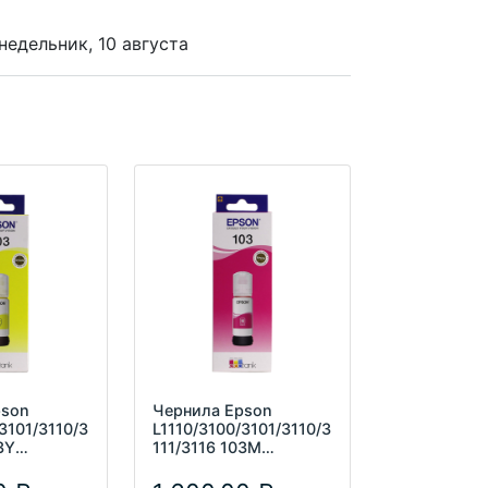
недельник, 10 августа
pson
Чернила Epson
3101/3110/3
L1110/3100/3101/3110/3
3Y
111/3116 103M
A желтый
C13T00S34A
пурпурный (65м