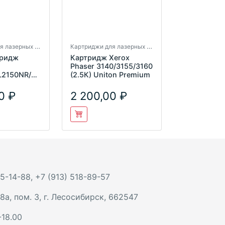
Картриджи для лазерных принтеров
Картриджи для лазерных принтеров
тридж
Картридж Xerox
Phaser 3140/3155/3160
L2150NR/HL
(2.5К) Uniton Premium
0 стр
0
2 200,00
 5-14-88
,
+7 (913) 518-89-57
8а, пом. 3
,
г. Лесосибирск
,
662547
-18.00