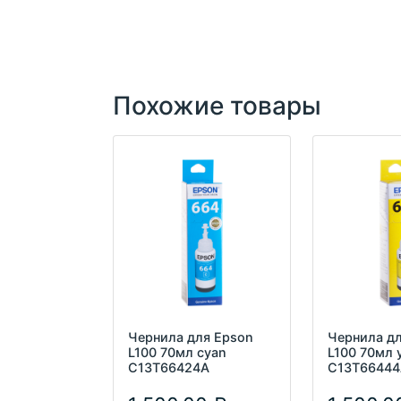
Похожие товары
Чернила для Epson
Чернила д
L100 70мл cyan
L100 70мл 
C13T66424A
C13T6644