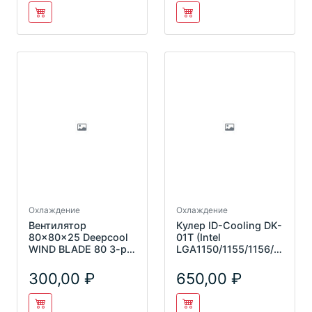
Охлаждение
Охлаждение
Вентилятор
Кулер ID-Cooling DK-
80x80x25 Deepcool
01T (Intel
WIND BLADE 80 3-pin
LGA1150/1155/1156/7
4-pin 20dB led red
75/AMD
FM2+/FM2/FM1/AM3
300,00
650,00
+/